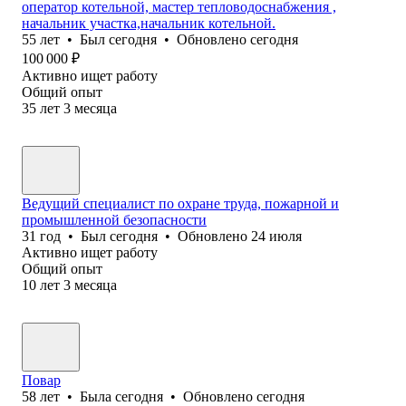
оператор котельной, мастер тепловодоснабжения ,
начальник участка,начальник котельной.
55
лет
•
Был
сегодня
•
Обновлено
сегодня
100 000
₽
Активно ищет работу
Общий опыт
35
лет
3
месяца
Ведущий специалист по охране труда, пожарной и
промышленной безопасности
31
год
•
Был
сегодня
•
Обновлено
24 июля
Активно ищет работу
Общий опыт
10
лет
3
месяца
Повар
58
лет
•
Была
сегодня
•
Обновлено
сегодня