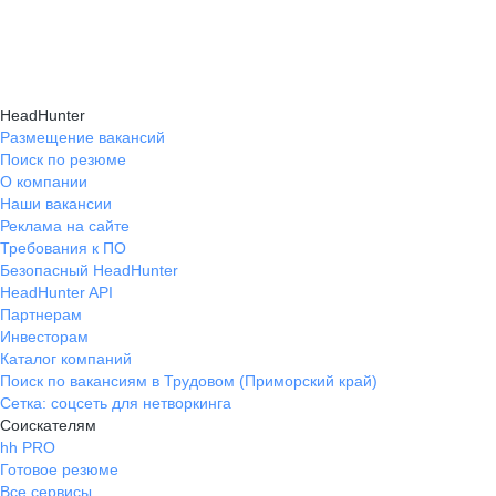
навыки, повышая шансы на успешное
текущем месте работы и о том, кому он будет
Репетиция собеседования на карьерном
трудоустройство.
полезен, с какими запросами работает.
маркетплейсе hh.ru проходит онлайн
Вы точно найдёте того, кто вам нужен!
в формате тренировки с карьерным экспертом,
HeadHunter
который моделирует интервью и дает
Размещение вакансий
Поиск по резюме
обратную связь по вашим ответам.
О компании
Наши вакансии
Реклама на сайте
Требования к ПО
Безопасный HeadHunter
HeadHunter API
Партнерам
Инвесторам
Каталог компаний
Поиск по вакансиям в Трудовом (Приморский край)
Сетка: соцсеть для нетворкинга
Соискателям
hh PRO
Готовое резюме
Все сервисы