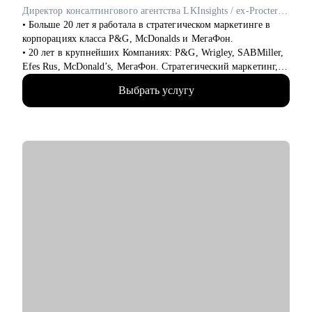
барьеры на пути к работе мечты.
Директор консалтингового агентства LKInsights / ex-Procter & Gamble, МегаФон
• Уверенно презентовать свой опыт, показать свое
• Больше 20 лет я работала в стратегическом маркетинге в
преимущество перед другими кандидатами.
корпорациях класса P&G, McDonalds и МегаФон.
• Решить любую карьерную задачу (смена профессии, грейда,
• 20 лет в крупнейших Компаниях: P&G, Wrigley, SABMiller,
перерывы в работе, выход из декрета, возраст 45+ и др.)
Efes Rus, McDonald’s, МегаФон. Стратегический маркетинг,
исследования и аналитика.
Кому могу помочь:
Выбрать услугу
• Училась сама и развивала своих сотрудников, искала новую
Топ-менеджерам, руководителям и экспертам из отраслей:
работу и адаптировалась, нанимала и оптимизировала,
• строительство, промышленность, производство
запускала проекты и строила процессы, формулировала
нефтегазовая отрасль;
стратегии и договаривалась с руководством.
• закупки, cнабжение, логистика, ВЭД;
• Формировала команды с нуля и интегрировала, вырастила
• продажи, HoReCa;
сильных руководителей отдела, строила личный бренд
• административное управление;
функции.
• HR, психология, образование.
• Вела международные проекты для европейского рынка.
• 5 лет опыта независимым консультантом: разработка миссии
и позиционирования, оценка бизнес-моделей, построение
процессов
• Постоянно в процессе обучения: МГУ, American Institute of
Business and Economy, Школа тренеров Молоканова и
Сикирина, Rushford Business School, Карьерный коучинг
(МИП), Проведение рабочих встреч (Ikra)
• Приглашенный лектор НИУ ВШЭ, фасилитатор, консультант