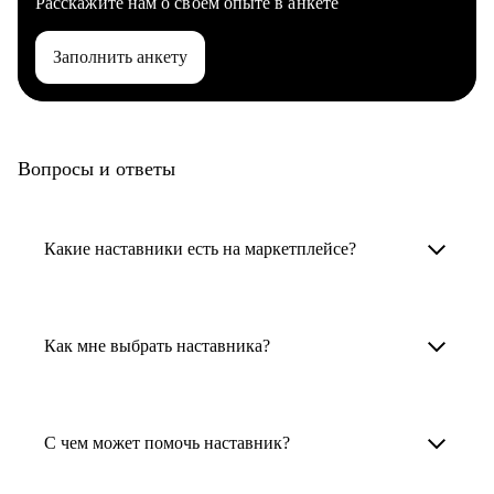
Расскажите нам о своем опыте в анкете
Заполнить анкету
Вопросы и ответы
Какие наставники есть на маркетплейсе?
Карьерные наставники — это HR-
специалисты, карьерные консультанты,
Как мне выбрать наставника?
психологи, резюмерайтеры и менторы.
Умный поиск поможет в три клика выбрать
Менторы работают в ИТ, дизайне, других
наставника для достижения вашей цели.
С чем может помочь наставник?
узкоспециализированных сферах. Они
помогут прокачать навыки, построить