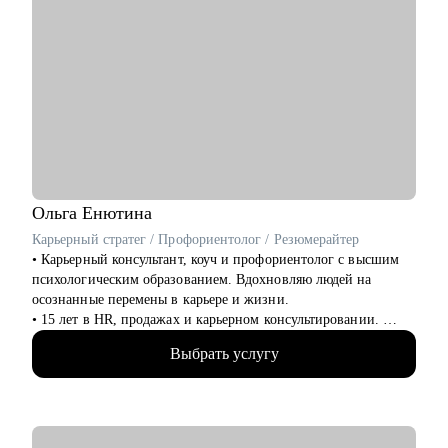
Ольга
Енютина
Карьерный стратег / Профориентолог / Резюмерайтер
• Карьерный консультант, коуч и профориентолог с высшим
психологическим образованием. Вдохновляю людей на
осознанные перемены в карьере и жизни.
• 15 лет в HR, продажах и карьерном консультировании.
• Провела 3000+ собеседований. Точно знаю, как выглядит
Выбрать услугу
резюме, которое привлекает и алгоритмы hh.ru и рекрутеров,
а какие моменты могут стать "красными флагами".
• 150+ клиентов нашли себя в новой профессии.
• 100+ специалистов сменили найм на фриланс.
• Автор карьерного курса Академии Интернет-Маркетинга.