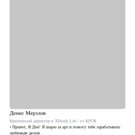
• В работе совмещаю коучинг, психологию и карьерное
консультирование, чтобы точно определить, на каком уровне
лежит ваш запрос – в действиях или в мышлении.
С чем помогу:
• С профессиональной самоидентификацией в любом
возрасте.
• Найти работу (после долгого перерыва, после обучения, в
возрасте 40+ и пр.).
• Составить резюме, которое действительно работает.
• Подготовиться к собеседованию с HR и нанимающим
менеджером.
• Сделать выбор из нескольких вариантов.
• Перейти на фриланс или запустить параллельную карьеру.
• Справиться с выгоранием и синдромом самозванца,
пережить карьерные травмы и кризисы (увольнение,
токсичные коллеги, руководители).
• Поставить цели, которые работают на вас.
Денис
Мерзлов
Кому могу помочь:
Креативный директор в XReady Lab / ex-КРОК
Специалистам и профессионалам разного уровня по
• Привет, Я Ден! Я шарю за арт и помогу тебе зарабатывать
направлениям:
любимым делом.