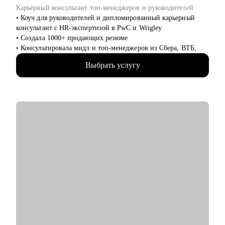
Карьерный консультант топ-менеджеров и руководителей
• Коуч для руководителей и дипломированный карьерный
консультант с HR-экспертизой в PwC и Wrigley
• Создала 1000+ продающих резюме
• Консультировала мидл и топ-менеджеров из Сбера, ВТБ,
Газпрома, РЖД, Минстроя РФ
Выбрать услугу
• Глубоко знаю систему отбора в российских компаниях и
требования работодателей
• Помогаю не просто «упаковать» опыт, а выстроить
карьерную стратегию на российском рынке труда
С чем помогу:
• Резюме и сопроводительные письма, которые проходят ATS-
скрининг российских компаний и привлекают внимание HR
• Подготовка к переговорам о зарплате: от +30% к текущему
доходу
• Стратегия поиска: задействуем все возможные направления
в РФ. Превратим ваш цифровой след в инструмент поиска
работы
• Сложные кейсы:
— Смена отрасли без потери позиции
— Возвращение после карьерного перерыва