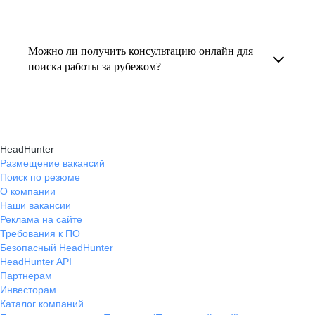
резюме под международные стандарты
текущем месте работы и о том, кому он будет
Профессиональная помощь в поиске работы
и рекомендации по прохождению интервью.
полезен, с какими запросами работает.
за границей включает подготовку резюме
Можно ли получить консультацию онлайн для
Вы точно найдёте того, кто вам нужен!
на иностранном языке, подбор вакансий,
поиска работы за рубежом?
адаптацию к международному рынку труда
Да, карьерные эксперты hh.ru оказывают
и советы по успешному трудоустройству.
помощь в поиске работы за границей онлайн,
помогая выбрать страну, вакансию, а также
HeadHunter
эффективно пройти все этапы собеседования.
Размещение вакансий
Поиск по резюме
О компании
Наши вакансии
Реклама на сайте
Требования к ПО
Безопасный HeadHunter
HeadHunter API
Партнерам
Инвесторам
Каталог компаний