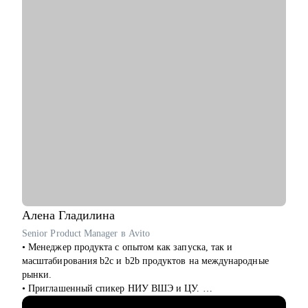
1500 тестов в среднем в 3.5 раза.
С чем помогу:
• Расскажу как перейти в IT из другой сферы. Расскажу про
специфику работы в IT-компаниях.
• Помогу написать сильное резюме, которое приведет вас к
офферу.
• Напишу индивидуальный план развития карьеры/навыков.
• Помогу подготовиться к собеседованию и получить оффер.
• Научу писать тесты на Python. Помогу стартануть
автоматизацию на вашем проекте.
• Если вы тимлид, помогу организовать командные процессы,
улучшить взаимодействие с бизнесом, презентовать
результаты работы команды.
• Расскажу, как организовать процесс найма в команду.
Алена
Гладилина
Кому могу помочь:
Senior Product Manager в Avito
• Инженерам по тестированию / QA (junior, middle, senior,
• Менеджер продукта с опытом как запуска, так и
lead).
масштабирования b2c и b2b продуктов на международные
• Всем, кто только собирается начать работать в области QA
рынки.
или в IT.
• Приглашенный спикер НИУ ВШЭ и ЦУ.
• Тем, кто не может найти первую работу в IT.
• Провела более 100 карьерных консультаций.