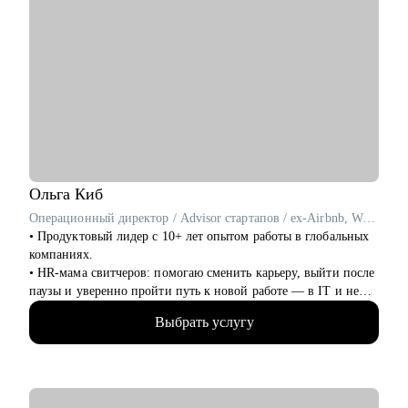
Ольга
Киб
Операционный директор / Advisor стартапов / ex-Airbnb, WeWork, Яндекс
• Продуктовый лидер с 10+ лет опытом работы в глобальных
компаниях.
• HR-мама свитчеров: помогаю сменить карьеру, выйти после
паузы и уверенно пройти путь к новой работе — в IT и не
только.
Выбрать услугу
• Моя цель — не просто оффер, а уверенность на каждом
этапе.
• Результаты учеников:
- 50+ офферов в классные компании в России и мире;
- Улучшение конверсии из резюме в собеседование в 70 раз;