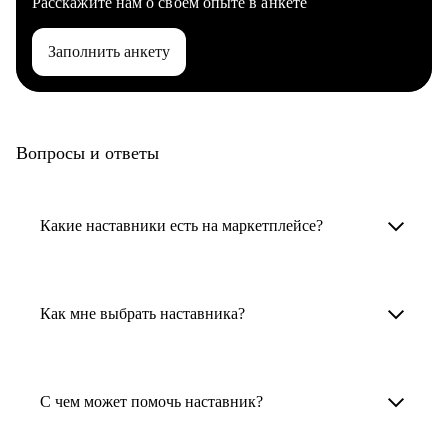
Расскажите нам о своем опыте в анкете
Заполнить анкету
Вопросы и ответы
Какие наставники есть на маркетплейсе?
Карьерные наставники — это HR-
специалисты, карьерные консультанты,
Как мне выбрать наставника?
психологи, резюмерайтеры и менторы.
Умный поиск поможет в три клика выбрать
Менторы работают в ИТ, дизайне, других
наставника для достижения вашей цели.
С чем может помочь наставник?
узкоспециализированных сферах. Они
помогут прокачать навыки, построить