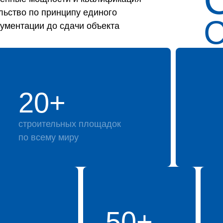
льство по принципу единого
кументации до сдачи объекта
20+
строительных площадок
по всему миру
50+