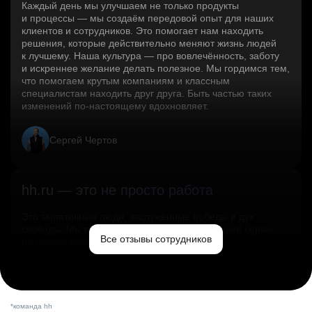
Каждый день мы улучшаем не только продукты
и процессы — мы создаём передовой опыт для наших
клиентов и сотрудников. Это помогает нам находить
решения, которые действительно меняют жизнь людей
к лучшему. Наша культура — про вовлечённость, заботу
и искреннее желание делать полезное. Мы гордимся тем,
что помогаем крутым компаниям и классным
специалистам находить друг друга. Быть частью таких
изменений по‑настоящему вдохновляет.
Сергей Чертов
hh.ru — это не просто работа
Это эмпатичные люди, заслуженные победы и дух
свободы. Мы помогаем миру и создаём лучший сервис
Все отзывы сотрудников
по поиску работы в стране.
Ольга Емельянова
*команда hh