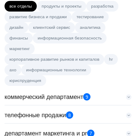
все отделы
продукты и проекты
разработка
развитие бизнеса и продажи
тестирование
дизайн
клиентский сервис
аналитика
финансы
информационная безопасность
маркетинг
корпоративное развитие рынков и капиталов
hr
axo
информационные технологии
юриспруденция
коммерческий департамент
9
Key Account Manager (EdTech)
телефонные продажи
8
HeadHunter::Коммерческий департамент
7 авг. 2026
Менеджер по продажам в сегменте малого и среднего
департамент маркетинга и pr
150000 ₽
7