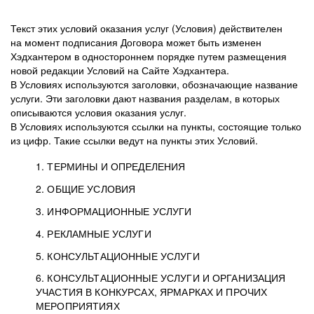
Текст этих условий оказания услуг (Условия) действителен
на момент подписания Договора может быть изменен
Хэдхантером в одностороннем порядке путем размещения
новой редакции Условий на Сайте Хэдхантера.
В Условиях используются заголовки, обозначающие название
услуги. Эти заголовки дают названия разделам, в которых
описываются условия оказания услуг.
В Условиях используются ссылки на пункты, состоящие только
из цифр. Такие ссылки ведут на пункты этих Условий.
1. ТЕРМИНЫ И ОПРЕДЕЛЕНИЯ
2. ОБЩИЕ УСЛОВИЯ
3. ИНФОРМАЦИОННЫЕ УСЛУГИ
1.1. Хэдхантер, или
Хэдхантер, ООО
4. РЕКЛАМНЫЕ УСЛУГИ
HeadHunter, или
«Хэдхантер», ИНН
2.1. Типы и статусы регистрации
5. КОНСУЛЬТАЦИОННЫЕ УСЛУГИ
Исполнитель
7718620740, адрес:
Типы регистрации
3.1. Предоставление доступа к базе данных
2.2. Активация услуг
6. КОНСУЛЬТАЦИОННЫЕ УСЛУГИ И ОРГАНИЗАЦИЯ
125047, г. Москва,
резюме с предложениями Соискателей
Описание и активация
УЧАСТИЯ В КОНКУРСАХ, ЯРМАРКАХ И ПРОЧИХ
2.1.1. Заказчику может быть присвоен один
4.0. Общие условия оказания рекламных услуг
внутригородская
о трудоустройстве с возможностью просмотра
МЕРОПРИЯТИЯХ
из Типов регистраций.
территория
4.0.1. Хэдхантер оказывает Заказчику услугу