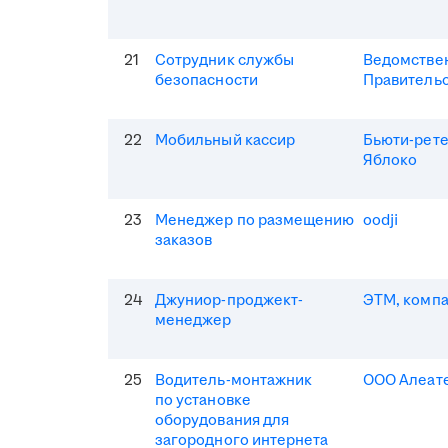
21
Сотрудник службы
Ведомствен
безопасности
Правитель
22
Мобильный кассир
Бьюти-рет
Яблоко
23
Менеджер по размещению
oodji
заказов
24
Джуниор-проджект-
ЭТМ, комп
менеджер
25
Водитель-монтажник
ООО Алеат
по установке
оборудования для
загородного интернета