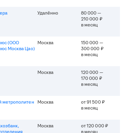
ера
Удалённо
80 000 —
210 000 ₽
в месяц
люс (ООО
Москва
150 000 —
юс Москва Цао)
300 000 ₽
в месяц
Москва
120 000 —
170 000 ₽
в месяц
й метрополитен
Москва
от 91 500 ₽
в месяц
хозбанк,
Москва
от 120 000 ₽
отделения
в месяц