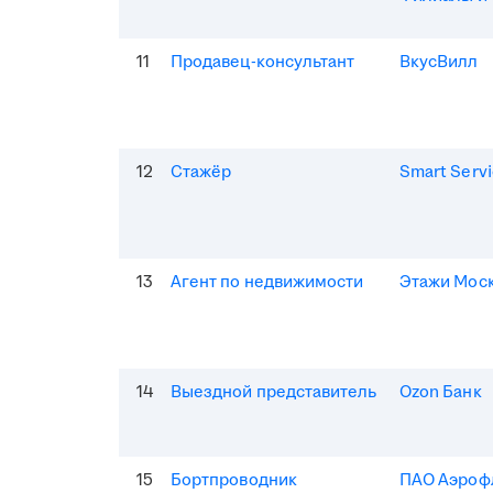
11
Продавец-консультант
ВкусВилл
12
Стажёр
Smart Serv
13
Агент по недвижимости
Этажи Мос
14
Выездной представитель
Ozon Банк
15
Бортпроводник
ПАО Аэроф