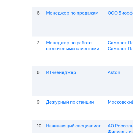
6
Менеджер по продажам
ООО Биосф
7
Менеджер по работе
Самолет П
с ключевыми клиентами
Самолет Пл
8
ИТ-менеджер
Aston
9
Дежурный по станции
Московски
10
Начинающий специалист
АО Россель
Филиалы и 