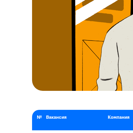
№
Вакансия
Компания