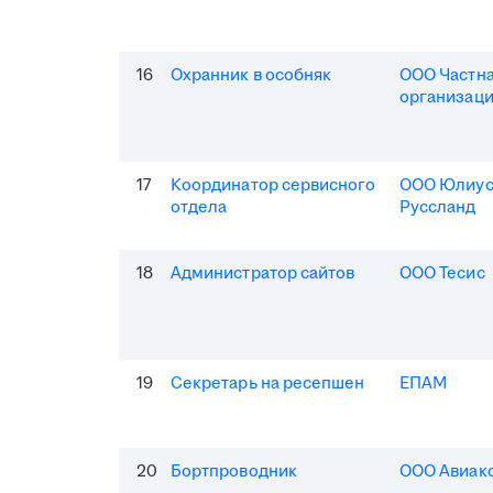
16
Охранник в особняк
ООО Частна
организаци
17
Координатор сервисного
ООО Юлиус
отдела
Руссланд
18
Администратор сайтов
ООО Тесис
19
Секретарь на ресепшен
ЕПАМ
20
Бортпроводник
ООО Авиак