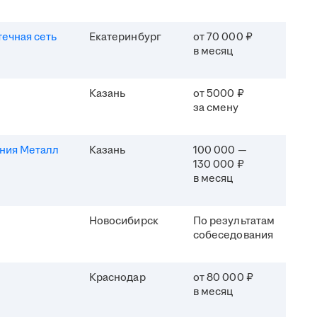
течная сеть
Екатеринбург
от 70 000 ₽
в месяц
Казань
от 5000 ₽
за смену
ния Металл
Казань
100 000 —
130 000 ₽
в месяц
Новосибирск
По результатам
собеседования
Краснодар
от 80 000 ₽
в месяц