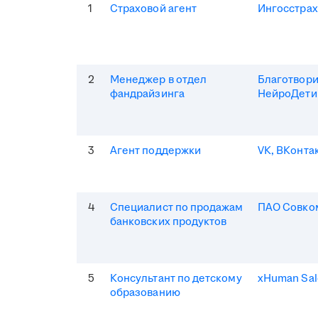
1
Страховой агент
Ингосстрах
2
Менеджер в отдел
Благотвор
фандрайзинга
НейроДети
3
Агент поддержки
VK, ВКонта
4
Специалист по продажам
ПАО Совко
банковских продуктов
5
Консультант по детскому
xHuman Sal
образованию