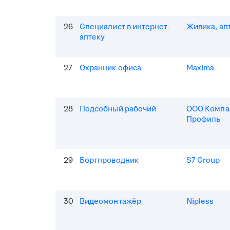
26
Специалист в интернет-
Живика, ап
аптеку
27
Охранник офиса
Maxima
28
Подсобный рабочий
ООО Компа
Профиль
29
Бортпроводник
S7 Group
30
Видеомонтажёр
Nipless