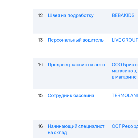
12
Швея на подработку
BEBAKIDS
13
Персональный водитель
LIVE GROU
14
Продавец-кассир на лето
ООО Бристо
магазинов,
в магазине
15
Сотрудник бассейна
TERMOLAN
16
Начинающий специалист
ОСГ Рекор
на склад