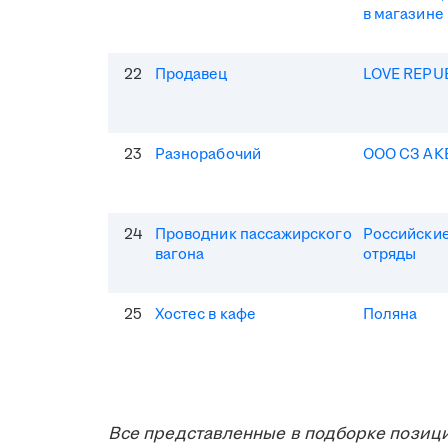
в магазине
22
Продавец
LOVE REPU
23
Разнорабочий
ООО СЗ АК
24
Проводник пассажирского
Российские
вагона
отряды
25
Хостес в кафе
Поляна
Все представленные в подборке позици