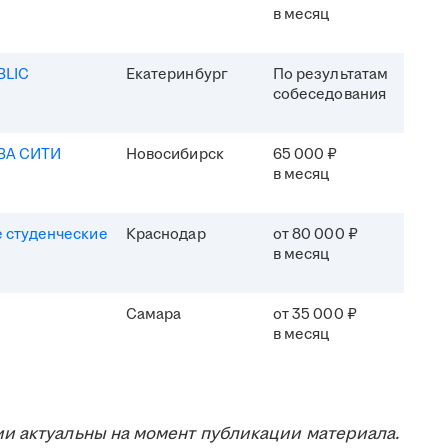
в месяц
BLIC
Екатеринбург
По результатам
собеседования
ВА СИТИ
Новосибирск
65 000 ₽
в месяц
 студенческие
Краснодар
от 80 000 ₽
в месяц
Самара
от 35 000 ₽
в месяц
и актуальны на момент публикации материала.