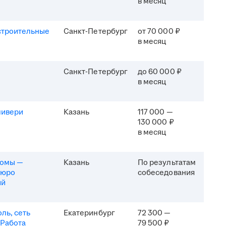
в месяц
строительные
Санкт-Петербург
от 70 000 ₽
в месяц
Санкт-Петербург
до 60 000 ₽
в месяц
ливери
Казань
117 000 —
130 000 ₽
в месяц
комы —
Казань
По результатам
бюро
собеседования
ий
ль, сеть
Екатеринбург
72 300 —
 Работа
79 500 ₽