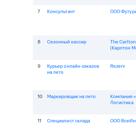
7
Консультант
ООО Футур
8
Сезонный кассир
The Carlto
(Карлтон М
9
Курьер онлайн-заказов
Rezerv
на лето
10
Маркировщик на лето
Компания «
Логистика
11
Специалист склада
ООО ВсеИн