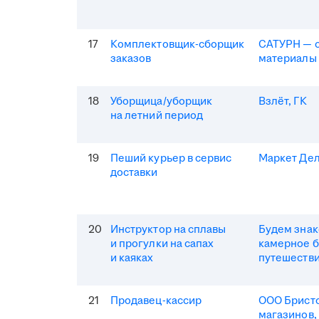
17
Комплектовщик-сборщик
САТУРН — 
заказов
материалы
18
Уборщица/уборщик
Взлёт, ГК
на летний период
19
Пеший курьер в сервис
Маркет Де
доставки
20
Инструктор на сплавы
Будем зна
и прогулки на сапах
камерное 
и каяках
путешеств
21
Продавец-кассир
ООО Бристо
магазинов,