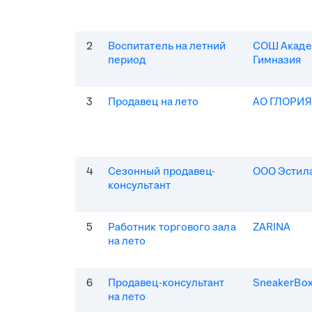
2
Воспитатель на летний
СОШ Акаде
период
Гимназия
3
Продавец на лето
АО ГЛОРИ
4
Сезонный продавец-
ООО Эстила
консультант
5
Работник торгового зала
ZARINA
на лето
6
Продавец-консультант
SneakerBo
на лето