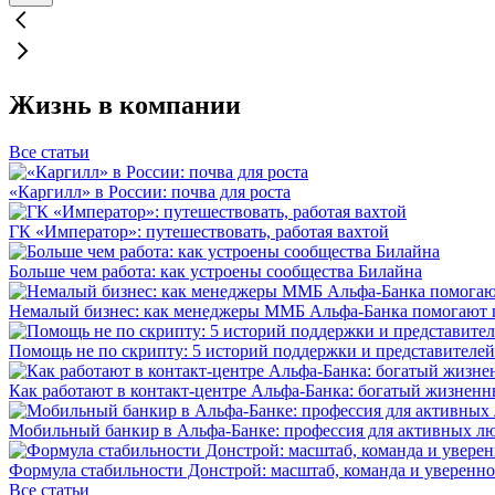
Жизнь в компании
Все статьи
«Каргилл» в России: почва для роста
ГК «Император»: путешествовать, работая вахтой
Больше чем работа: как устроены сообщества Билайна
Немалый бизнес: как менеджеры ММБ Альфа-Банка помогают 
Помощь не по скрипту: 5 историй поддержки и представителей
Как работают в контакт-центре Альфа-Банка: богатый жизненн
Мобильный банкир в Альфа-Банке: профессия для активных л
Формула стабильности Донстрой: масштаб, команда и уверенно
Все статьи