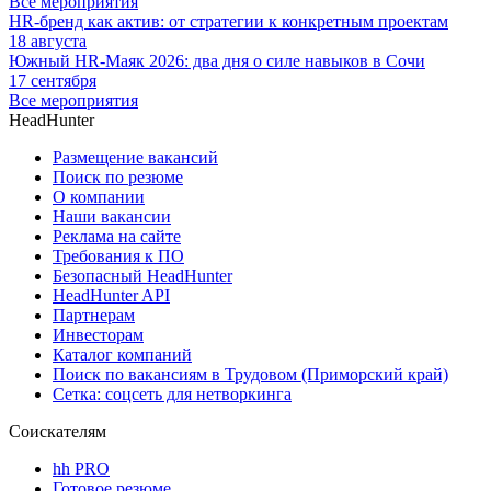
Все мероприятия
HR-бренд как актив: от стратегии к конкретным проектам
18 августа
Южный HR-Маяк 2026: два дня о силе навыков в Сочи
17 сентября
Все мероприятия
HeadHunter
Размещение вакансий
Поиск по резюме
О компании
Наши вакансии
Реклама на сайте
Требования к ПО
Безопасный HeadHunter
HeadHunter API
Партнерам
Инвесторам
Каталог компаний
Поиск по вакансиям в Трудовом (Приморский край)
Сетка: соцсеть для нетворкинга
Соискателям
hh PRO
Готовое резюме