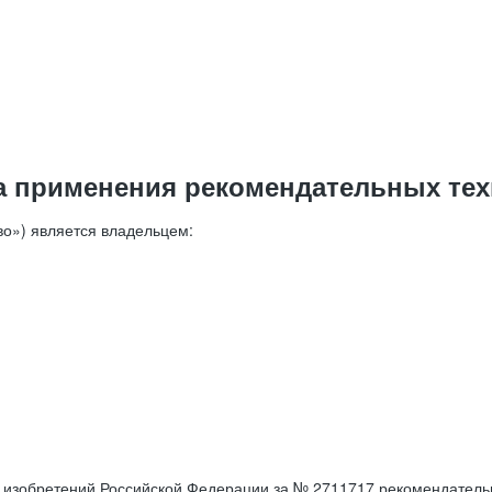
а применения рекомендательных тех
о») является владельцем:
е изобретений Российской Федерации за № 2711717 рекомендатель