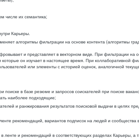
ом числе их семантика;
нутри Карьеры.
еняет алгоритмы фильтрации на основе контента (алгоритмы град
фровывает и представляет в векторном виде. При фильтрации на о
ли которые он изучает в настоящее время. При коллаборативной ф
льзователей или элементы с историей оценок, аналогичной текущ
и поиске в базе резюме и запросов соискателей при поиске вакан
рать наиболее подходящие;
одателей и ранжирования результатов поисковой выдачи в целях п
 ленте рекомендаций, вариантов подписок на людей и сообщества 
 в ленте и рекомендаций в соответствующих разделах Карьеры, а