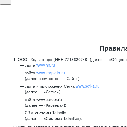
Правил
1.
ООО «Хэдхантер» (ИНН 7718620740) (далее — «Обществ
сайта
www.hh.ru
cайта
www.zarplata.ru
(далее совместно — «Сайт»);
сайта и приложения Сетка
www.setka.ru
(далее — «Сетка»);
сайта www.career.ru
(далее — «Карьера»);
CRM-системы Talantix
(далее — «Система Talantix»).
Общество является владельцем запатентованной в реестр