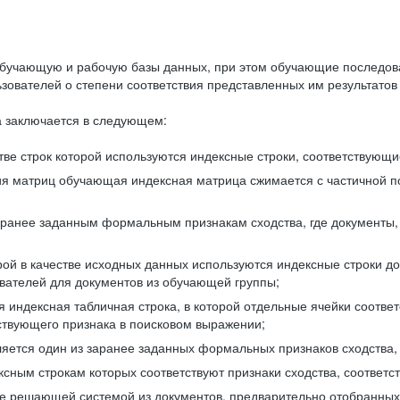
бучающую и рабочую базы данных, при этом обучающие последов
ователей о степени соответствия представленных им результатов 
 заключается в следующем:
ве строк которой используются индексные строки, соответствующ
ия матриц обучающая индексная матрица сжимается с частичной п
аранее заданным формальным признакам сходства, где документы,
ой в качестве исходных данных используются индексные строки д
ователей для документов из обучающей группы;
индексная табличная строка, в которой отдельные ячейки соответ
тствующего признака в поисковом выражении;
ляется один из заранее заданных формальных признаков сходства
ксным строкам которых соответствуют признаки сходства, соотве
е решающей системой из документов, предварительно отобранных 