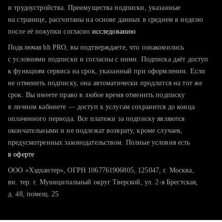
тратите много времени на поиск и вручную поднимаете
и трудоустройства. Преимущества подписки, указанные
резюме
на странице, рассчитаны на основе данных в среднем в неделю
после её покупки согласно
хотите сравнить себя с конкурентами и оценить шансы
исследованию
Подключая hh PRO, вы подтверждаете, что ознакомились
с условиями подписки и согласны с ними. Подписка даёт доступ
к функциям сервиса на срок, указанный при оформлении. Если
не отменить подписку, она автоматически продлится на тот же
срок. Вы имеете право в любое время отменить подписку
в личном кабинете — доступ к услугам сохранится до конца
оплаченного периода. Все платежи за подписку являются
окончательными и не подлежат возврату, кроме случаев,
предусмотренных законодательством. Полные условия есть
в оферте
ООО «Хэдхантер», ОГРН 1067761906805, 125047, г. Москва,
вн. тер. г. Муниципальный округ Тверской, ул. 2-я Брестская,
д. 48, помещ. 25