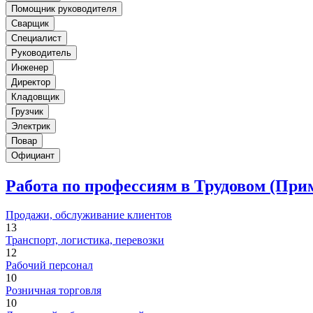
Помощник руководителя
Сварщик
Специалист
Руководитель
Инженер
Директор
Кладовщик
Грузчик
Электрик
Повар
Официант
Работа по профессиям в Трудовом (При
Продажи, обслуживание клиентов
13
Транспорт, логистика, перевозки
12
Рабочий персонал
10
Розничная торговля
10